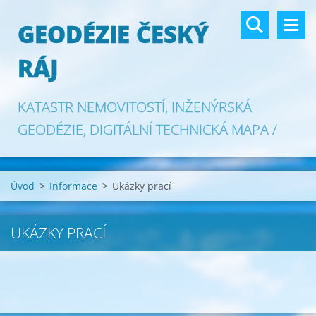
GEODÉZIE ČESKÝ
RÁJ
KATASTR NEMOVITOSTÍ, INŽENÝRSKÁ
GEODÉZIE, DIGITÁLNÍ TECHNICKÁ MAPA /
GAD DTM
Úvod
>
Informace
>
Ukázky prací
UKÁZKY PRACÍ