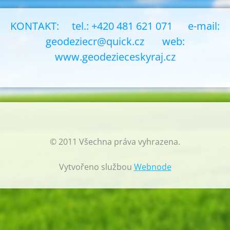
KONTAKT: tel.: +420 481 621 071 e-mail:
geodeziecr@quick.cz
web:
www.geodezieceskyraj.cz
© 2011 Všechna práva vyhrazena.
Vytvořeno službou
Webnode