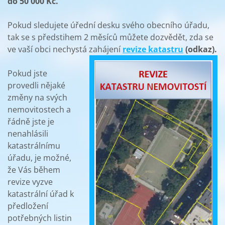
do 50 000 Kč.
Pokud sledujete úřední desku svého obecního úřadu,
tak se s předstihem 2 měsíců můžete dozvědět, zda se
ve vaší obci nechystá zahájení
revize katastru
(odkaz).
Pokud jste
provedli nějaké
změny na svých
nemovitostech a
řádně jste je
nenahlásili
katastrálnímu
úřadu, je možné,
že Vás během
revize vyzve
katastrální úřad k
předložení
potřebných listin