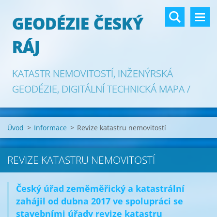
GEODÉZIE ČESKÝ
RÁJ
KATASTR NEMOVITOSTÍ, INŽENÝRSKÁ
GEODÉZIE, DIGITÁLNÍ TECHNICKÁ MAPA /
GAD DTM
Úvod
>
Informace
>
Revize katastru nemovitostí
REVIZE KATASTRU NEMOVITOSTÍ
Český úřad zeměměřický a katastrální
zahájil od dubna 2017 ve spolupráci se
stavebními úřady revize katastru