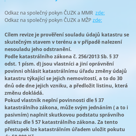
Odkaz na společný pokyn ČUZK a MMR
zde:
Odkaz na společný pokyn ČUZK a MŽP
zde:
Cílem revize je prověření souladu údajů katastru se
skutečným stavem v terénu a v případě nalezení
nesouladu jeho odstranění.
Podle katastrálního zákona č. 256/2013 Sb. § 37
odst. 1 písm. d) jsou vlastníci a jiní oprávnění
povinni ohlásit katastrálnímu úřadu změny údajů
katastru týkající se jejich nemovitostí, a to do 30
dnů ode dne jejich vzniku, a předložit listinu, která
změnu dokládá.
Pokud vlastník neplní povinnosti dle § 37
katastrálního zákona, může svým jednáním ( a to i
pasivním) naplnit skutkovou podstatu správního
deliktu dle § 57 katastrálního zákona. Za tento
přestupek lze katastrálním úřadem uložit pokutu