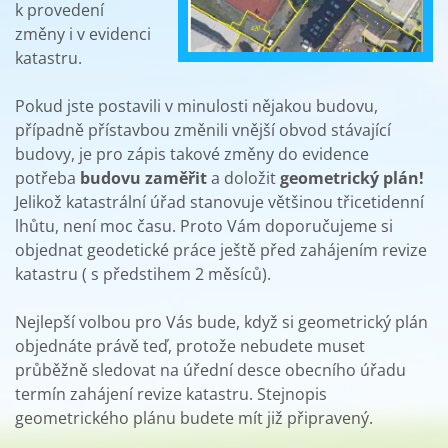
k provedení
změny i v evidenci
katastru.
Pokud jste postavili v minulosti nějakou budovu,
případně přístavbou změnili vnější obvod stávající
budovy, je pro zápis takové změny do evidence
potřeba
budovu zaměřit
a doložit
geometrický plán!
Jelikož katastrální úřad stanovuje většinou třicetidenní
lhůtu, není moc času. Proto Vám doporučujeme si
objednat geodetické práce ještě před zahájením revize
katastru ( s předstihem 2 měsíců).
Nejlepší volbou pro Vás bude, když si geometrický plán
objednáte právě teď, protože nebudete muset
průběžně sledovat na úřední desce obecního úřadu
termín zahájení revize katastru. Stejnopis
geometrického plánu budete mít již připravený.