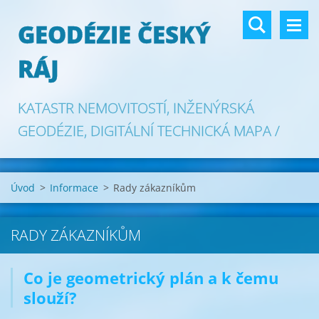
GEODÉZIE ČESKÝ
RÁJ
KATASTR NEMOVITOSTÍ, INŽENÝRSKÁ
GEODÉZIE, DIGITÁLNÍ TECHNICKÁ MAPA /
GAD DTM
Úvod
>
Informace
>
Rady zákazníkům
RADY ZÁKAZNÍKŮM
Co je geometrický plán a k čemu
slouží?