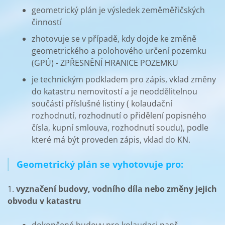
geometrický plán je výsledek zeměměřičských
činností
zhotovuje se v případě, kdy dojde ke změně
geometrického a polohového určení pozemku
(GPÚ) - ZPŘESNĚNÍ HRANICE POZEMKU
je technickým podkladem pro zápis, vklad změny
do katastru nemovitostí a je neoddělitelnou
součástí příslušné listiny ( kolaudační
rozhodnutí, rozhodnutí o přidělení popisného
čísla, kupní smlouva, rozhodnutí soudu), podle
které má být proveden zápis, vklad do KN.
Geometrický plán se vyhotovuje pro:
1.
vyznačení budovy, vodního díla nebo změny jejich
obvodu v katastru