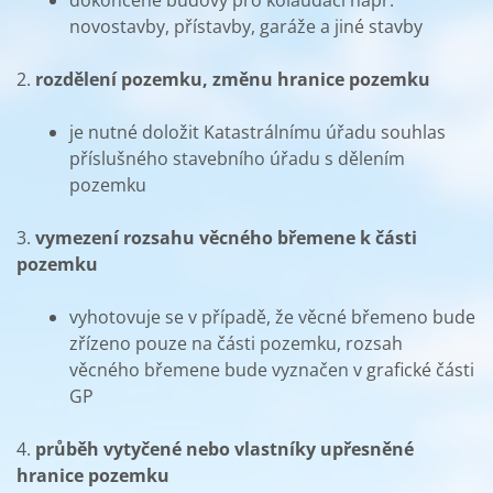
dokončené budovy pro kolaudaci např.
novostavby, přístavby, garáže a jiné stavby
2.
rozdělení pozemku, změnu hranice pozemku
je nutné doložit Katastrálnímu úřadu souhlas
příslušného stavebního úřadu s dělením
pozemku
3.
vymezení rozsahu věcného břemene k části
pozemku
vyhotovuje se v případě, že věcné břemeno bude
zřízeno pouze na části pozemku, rozsah
věcného břemene bude vyznačen v grafické části
GP
4.
průběh vytyčené nebo vlastníky upřesněné
hranice pozemku