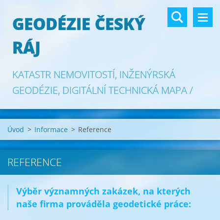
GEODÉZIE ČESKÝ
RÁJ
KATASTR NEMOVITOSTÍ, INŽENÝRSKÁ
GEODÉZIE, DIGITÁLNÍ TECHNICKÁ MAPA /
GAD DTM
Úvod
>
Informace
>
Reference
REFERENCE
Výběr významných zakázek, na kterých
naše firma prováděla geodetické práce: